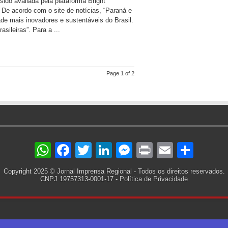
sido avaliada pela plataforma Bright
 De acordo com o site de notícias, “Paraná e
ade mais inovadores e sustentáveis do Brasil.
asileiras”. Para a ...
Page 1 of 2
WhatsApp
Facebook
Twitter
LinkedIn
Messenger
Print
Email
Sha
Copyright 2025 © Jornal Imprensa Regional - Todos os direitos reservados.
CNPJ 19757313-0001-17 -
Política de Privacidade