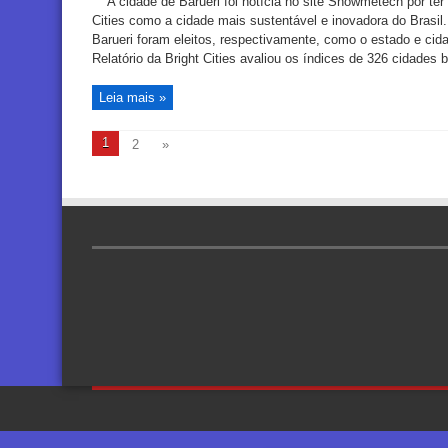
A cidade de Barueri foi notícia no site Showmetech por ter 
Cities como a cidade mais sustentável e inovadora do Brasil.
Barueri foram eleitos, respectivamente, como o estado e cid
Relatório da Bright Cities avaliou os índices de 326 cidades br
Leia mais »
1
2
»