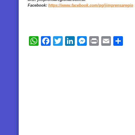
Facebook
:
https://www.facebook.com/pg/jimprensaregio
WhatsApp
Facebook
Twitter
LinkedIn
Messenger
Print
Email
Sh