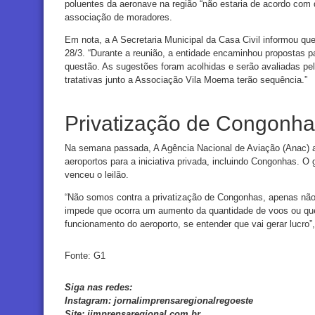
poluentes da aeronave na região “não estaria de acordo com q
associação de moradores.
Em nota, a A Secretaria Municipal da Casa Civil informou q
28/3. “Durante a reunião, a entidade encaminhou propostas 
questão. As sugestões foram acolhidas e serão avaliadas pela
tratativas junto a Associação Vila Moema terão sequência.”
Privatização de Congonh
Na semana passada, A Agência Nacional de Aviação (Anac) a
aeroportos para a iniciativa privada, incluindo Congonhas. 
venceu o leilão.
“Não somos contra a privatização de Congonhas, apenas nã
impede que ocorra um aumento da quantidade de voos ou que
funcionamento do aeroporto, se entender que vai gerar lucro”
Fonte: G1
Siga nas redes:
Instagram:
jornalimprensaregionalregoeste
Site:
jimprensaregional.com.br