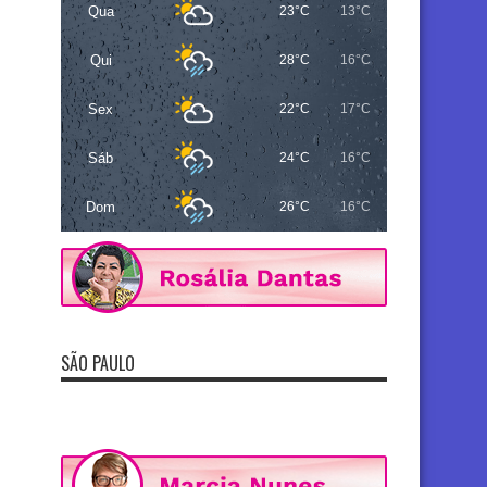
Qua
23°C
13°C
Qui
28°C
16°C
Sex
22°C
17°C
Sáb
24°C
16°C
Dom
26°C
16°C
SÃO PAULO