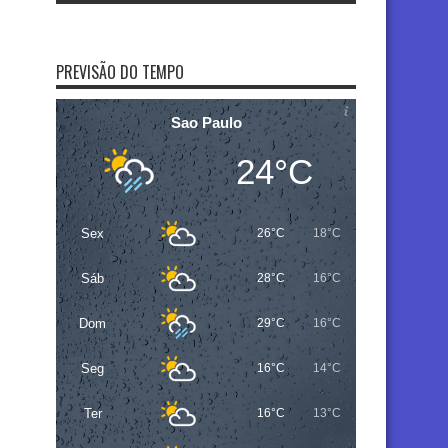
PREVISÃO DO TEMPO
Sao Paulo
24°C
Sex
26°C
18°C
Sáb
28°C
16°C
Dom
29°C
16°C
Seg
16°C
14°C
Ter
16°C
13°C