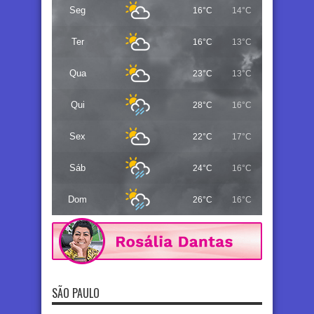
Seg
16°C
14°C
Ter
16°C
13°C
Qua
23°C
13°C
Qui
28°C
16°C
Sex
22°C
17°C
Sáb
24°C
16°C
Dom
26°C
16°C
SÃO PAULO