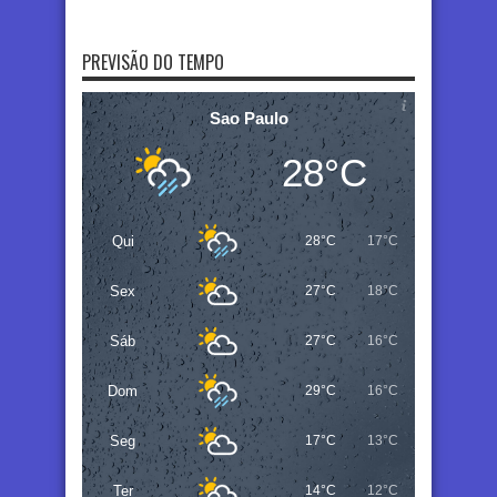
PREVISÃO DO TEMPO
Sao Paulo
28°C
Qui
28°C
17°C
Sex
27°C
18°C
Sáb
27°C
16°C
Dom
29°C
16°C
Seg
17°C
13°C
Ter
14°C
12°C