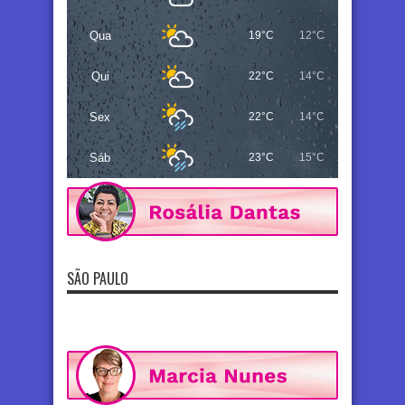
Qua
19°C
12°C
Qui
22°C
14°C
Sex
22°C
14°C
Sáb
23°C
15°C
SÃO PAULO