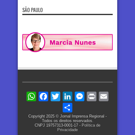
SÃO PAULO
WhatsApp
Facebook
Twitter
LinkedIn
Messenger
Print
Email
Share
Copyright 2025 © Jornal Imprensa Regional -
Todos os direitos reservados.
CNPJ 19757313-0001-17 -
Política de
Privacidade