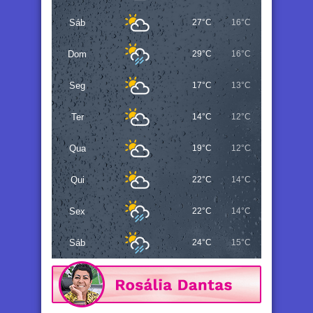
Sáb
27°C
16°C
Dom
29°C
16°C
Seg
17°C
13°C
Ter
14°C
12°C
Qua
19°C
12°C
Qui
22°C
14°C
Sex
22°C
14°C
Sáb
24°C
15°C