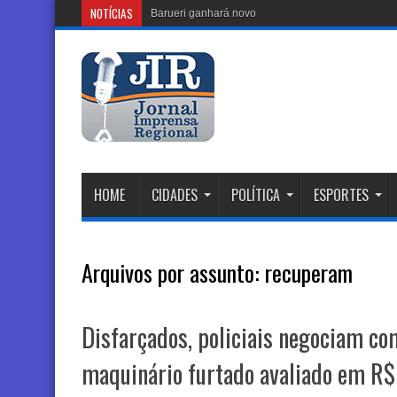
NOTÍCIAS
Barueri ganhará novo Centro Comunitário no
HOME
CIDADES
POLÍTICA
ESPORTES
Arquivos por assunto:
recuperam
Disfarçados, policiais negociam c
maquinário furtado avaliado em R$