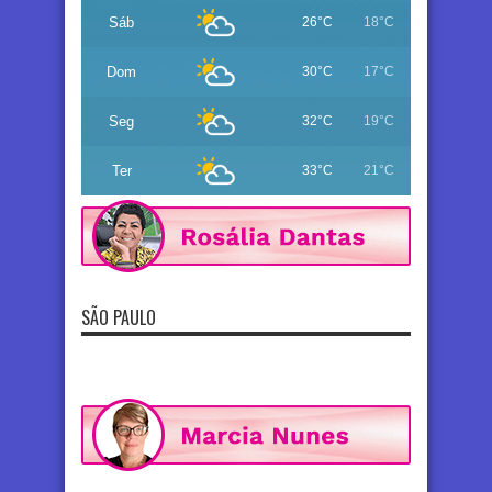
Sáb
26°C
18°C
Dom
30°C
17°C
Seg
32°C
19°C
Ter
33°C
21°C
SÃO PAULO