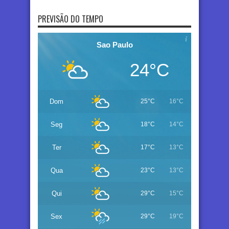
PREVISÃO DO TEMPO
Sao Paulo
24°C
Dom
25°C
16°C
Seg
18°C
14°C
Ter
17°C
13°C
Qua
23°C
13°C
Qui
29°C
15°C
Sex
29°C
19°C