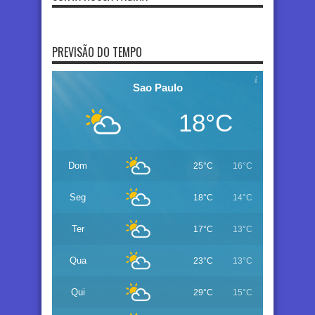
PREVISÃO DO TEMPO
Sao Paulo
18°C
Dom
25°C
16°C
Seg
18°C
14°C
Ter
17°C
13°C
Qua
23°C
13°C
Qui
29°C
15°C