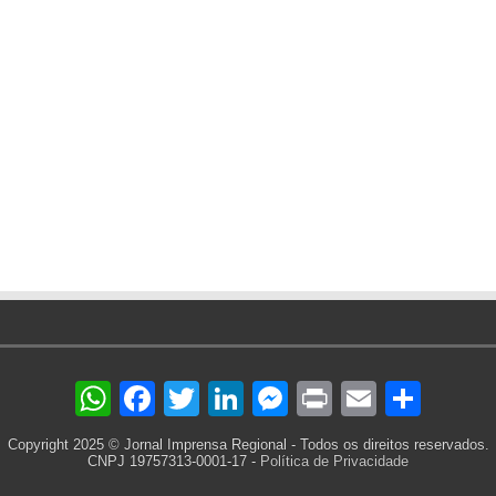
WhatsApp
Facebook
Twitter
LinkedIn
Messenger
Print
Email
Sha
Copyright 2025 © Jornal Imprensa Regional - Todos os direitos reservados.
CNPJ 19757313-0001-17 -
Política de Privacidade