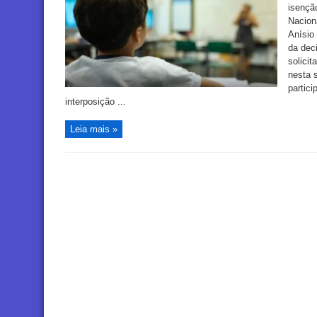
isenção
Nacion
Anísio
da deci
solicit
nesta s
partici
interposição ...
Leia mais »