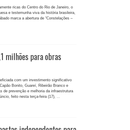
mente ricas do Centro do Rio de Janeiro, o
uesa e testemunha viva da história brasileira,
sábado marca a abertura de “Constelações –
,1 milhões para obras
neficiada com um investimento significativo
Capão Bonito, Guareí, Ribeirão Branco e
 de prevenção e melhoria da infraestrutura
io, feito nesta terça-feira (17), ...
eastas independentes para