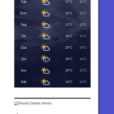
Sáb
27°C
16°C
Dom
22°C
15°C
Seg
17°C
13°C
Ter
16°C
13°C
Qua
25°C
14°C
Qui
29°C
16°C
Sex
20°C
15°C
Sáb
19°C
14°C