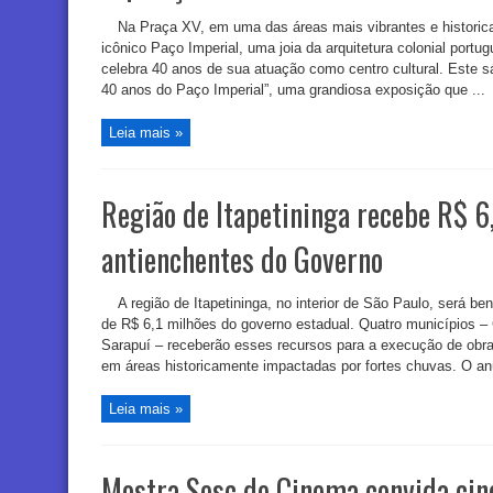
Na Praça XV, em uma das áreas mais vibrantes e historica
icônico Paço Imperial, uma joia da arquitetura colonial portug
celebra 40 anos de sua atuação como centro cultural. Este 
40 anos do Paço Imperial”, uma grandiosa exposição que ...
Leia mais »
Região de Itapetininga recebe R$ 6
antienchentes do Governo
A região de Itapetininga, no interior de São Paulo, será be
de R$ 6,1 milhões do governo estadual. Quatro municípios – 
Sarapuí – receberão esses recursos para a execução de obras
em áreas historicamente impactadas por fortes chuvas. O anúnc
Leia mais »
Mostra Sesc de Cinema convida cin