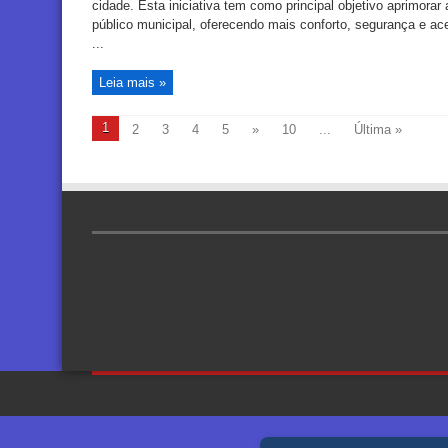
cidade. Esta iniciativa tem como principal objetivo aprimorar
público municipal, oferecendo mais conforto, segurança e ac
...
Leia mais »
1
2
3
4
5
»
10
...
Última »