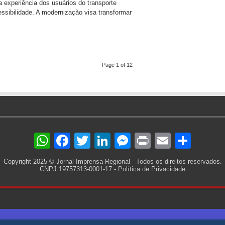
 a experiência dos usuários do transporte
essibilidade. A modernização visa transformar
Page 1 of 12
WhatsApp
Facebook
Twitter
LinkedIn
Messenger
Print
Email
Sha
Copyright 2025 © Jornal Imprensa Regional - Todos os direitos reservados.
CNPJ 19757313-0001-17 -
Política de Privacidade