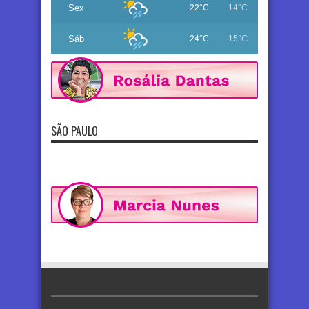
Sex
22°C
14°C
Sáb
24°C
15°C
SÃO PAULO