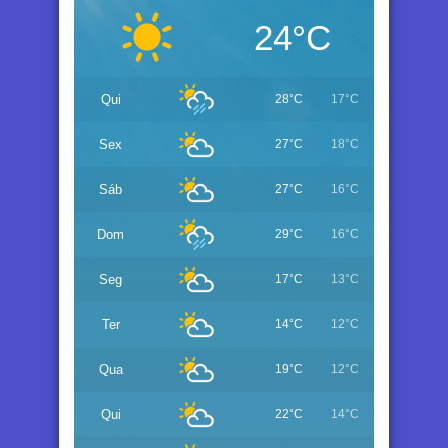
24°C
Qui
28°C
17°C
Sex
27°C
18°C
Sáb
27°C
16°C
Dom
29°C
16°C
Seg
17°C
13°C
Ter
14°C
12°C
Qua
19°C
12°C
Qui
22°C
14°C