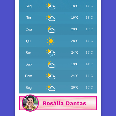
Seg
18°C
14°C
Ter
16°C
13°C
Qua
20°C
13°C
Qui
28°C
14°C
Sex
24°C
19°C
Sáb
19°C
14°C
Dom
24°C
14°C
Seg
26°C
15°C