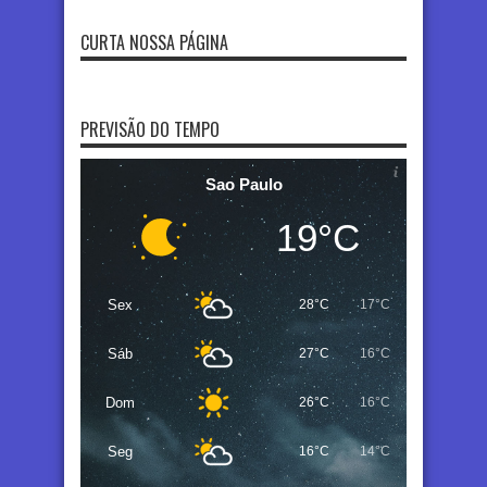
CURTA NOSSA PÁGINA
PREVISÃO DO TEMPO
Sao Paulo
19°C
Sex
28°C
17°C
Sáb
27°C
16°C
Dom
26°C
16°C
Seg
16°C
14°C