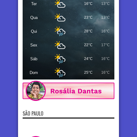
Ter
16°C
13°C
Qua
23°C
13°C
Qui
28°C
16°C
Sex
22°C
17°C
Sáb
24°C
16°C
Dom
25°C
16°C
SÃO PAULO