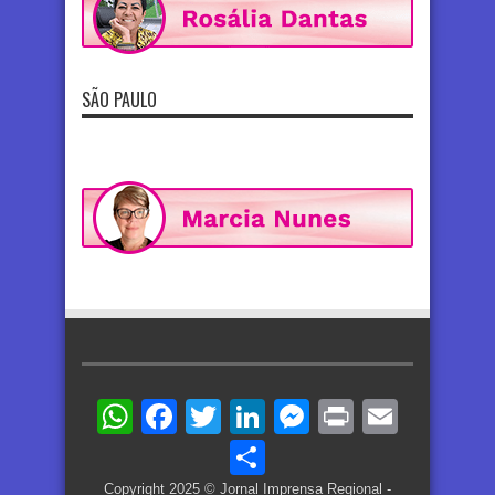
SÃO PAULO
WhatsApp
Facebook
Twitter
LinkedIn
Messenger
Print
Email
Share
Copyright 2025 © Jornal Imprensa Regional -