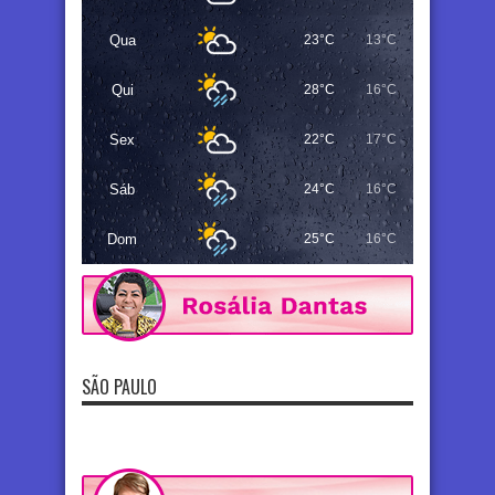
Qua
23°C
13°C
Qui
28°C
16°C
Sex
22°C
17°C
Sáb
24°C
16°C
Dom
25°C
16°C
SÃO PAULO