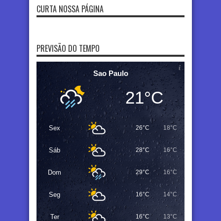
CURTA NOSSA PÁGINA
PREVISÃO DO TEMPO
Sao Paulo
21°C
Sex
26°C
18°C
Sáb
28°C
16°C
Dom
29°C
16°C
Seg
16°C
14°C
Ter
16°C
13°C