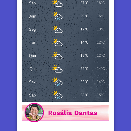
Sáb
27°C
16°C
Dom
29°C
16°C
Seg
17°C
13°C
Ter
14°C
12°C
Qua
19°C
12°C
Qui
22°C
14°C
Sex
22°C
14°C
Sáb
23°C
15°C