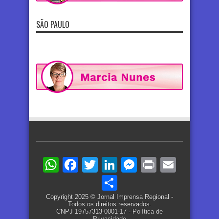
SÃO PAULO
WhatsApp
Facebook
Twitter
LinkedIn
Messenger
Print
Email
Share
Copyright 2025 © Jornal Imprensa Regional -
Todos os direitos reservados.
CNPJ 19757313-0001-17 -
Política de
Privacidade