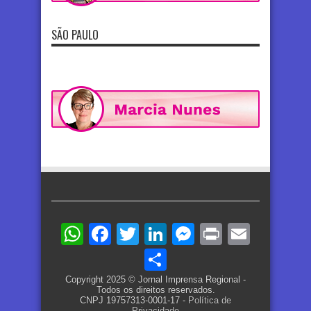
SÃO PAULO
WhatsApp
Facebook
Twitter
LinkedIn
Messenger
Print
Email
Share
Copyright 2025 © Jornal Imprensa Regional -
Todos os direitos reservados.
CNPJ 19757313-0001-17 -
Política de
Privacidade