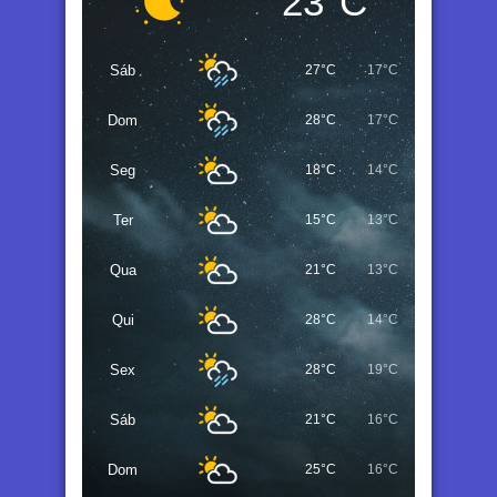
23°C
Sáb
27°C
17°C
Dom
28°C
17°C
Seg
18°C
14°C
Ter
15°C
13°C
Qua
21°C
13°C
Qui
28°C
14°C
Sex
28°C
19°C
Sáb
21°C
16°C
Dom
25°C
16°C