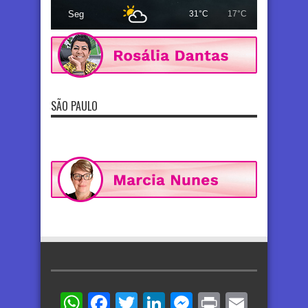
Seg
31°C
17°C
SÃO PAULO
WhatsApp
Facebook
Twitter
LinkedIn
Messenger
Print
Email