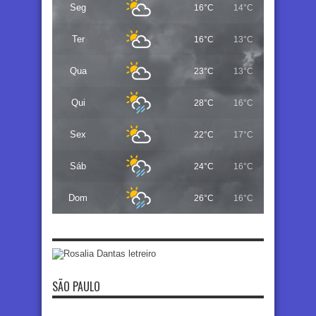
Seg
16°C
14°C
Ter
16°C
13°C
Qua
23°C
13°C
Qui
28°C
16°C
Sex
22°C
17°C
Sáb
24°C
16°C
Dom
26°C
16°C
SÃO PAULO