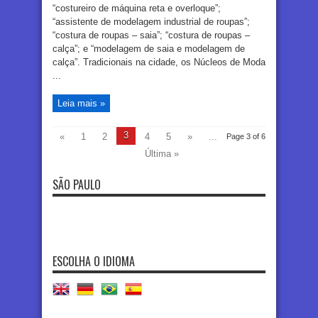
“costureiro de máquina reta e overloque”;
“assistente de modelagem industrial de roupas”;
“costura de roupas – saia”; “costura de roupas –
calça”; e “modelagem de saia e modelagem de
calça”. Tradicionais na cidade, os Núcleos de Moda
...
Leia mais »
3
«
1
2
4
5
»
...
Page 3 of 6
Última »
SÃO PAULO
ESCOLHA O IDIOMA