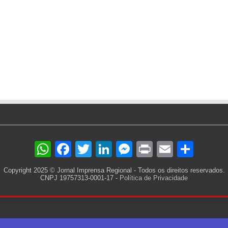
WhatsApp
Facebook
Twitter
LinkedIn
Messenger
Print
Email
Sha
Copyright 2025 © Jornal Imprensa Regional - Todos os direitos reservados.
CNPJ 19757313-0001-17 -
Política de Privacidade