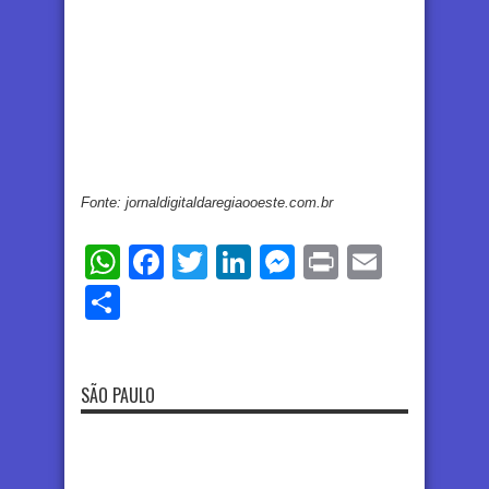
Fonte: jornaldigitaldaregiaooeste.com.br
WhatsApp
Facebook
Twitter
LinkedIn
Messenger
Print
Email
Share
SÃO PAULO