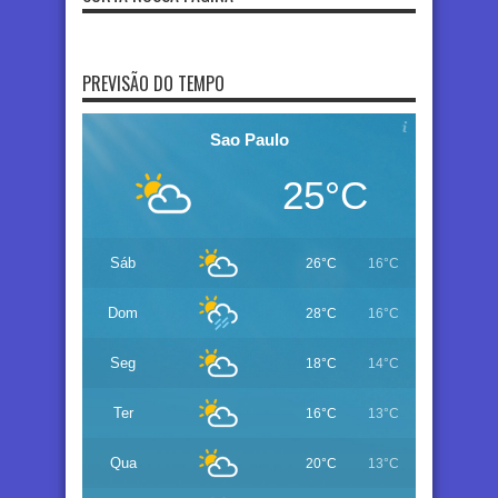
PREVISÃO DO TEMPO
Sao Paulo
25°C
Sáb
26°C
16°C
Dom
28°C
16°C
Seg
18°C
14°C
Ter
16°C
13°C
Qua
20°C
13°C