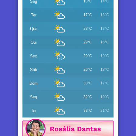
Seg
18°C
14°C
Ter
17°C
13°C
Qua
23°C
13°C
Qui
29°C
15°C
Sex
29°C
19°C
Sáb
26°C
18°C
Dom
30°C
17°C
Seg
32°C
19°C
Ter
33°C
21°C