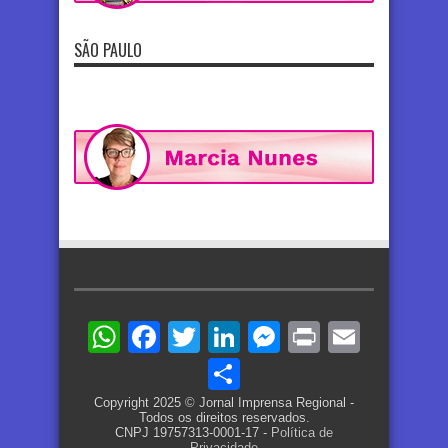
SÃO PAULO
WhatsApp
Facebook
Twitter
LinkedIn
Messenger
Print
Email
Share
Copyright 2025 © Jornal Imprensa Regional -
Todos os direitos reservados.
CNPJ 19757313-0001-17 -
Política de
Privacidade