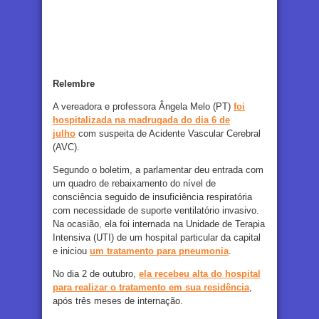
Relembre
A vereadora e professora Ângela Melo (PT)
foi
hospitalizada na madrugada do dia 6 de
julho
com suspeita de Acidente Vascular Cerebral
(AVC).
Segundo o boletim, a parlamentar deu entrada com
um quadro de rebaixamento do nível de
consciência seguido de insuficiência respiratória
com necessidade de suporte ventilatório invasivo.
Na ocasião, ela foi internada na Unidade de Terapia
Intensiva (UTI) de um hospital particular da capital
e iniciou
um tratamento para pneumonia
.
No dia 2 de outubro,
ela recebeu alta do hospital
para realizar o tratamento em sua residência
,
após três meses de internação.