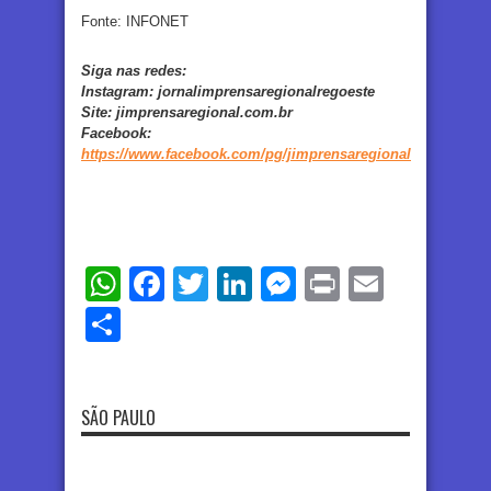
Fonte: INFONET
Siga nas redes:
Instagram:
jornalimprensaregionalregoeste
Site:
jimprensaregional.com.br
Facebook
:
https://www.facebook.com/pg/jimprensaregional
WhatsApp
Facebook
Twitter
LinkedIn
Messenger
Print
Email
Share
SÃO PAULO