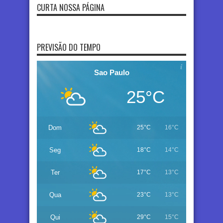
CURTA NOSSA PÁGINA
PREVISÃO DO TEMPO
Sao Paulo
25°C
Dom
25°C
16°C
Seg
18°C
14°C
Ter
17°C
13°C
Qua
23°C
13°C
Qui
29°C
15°C