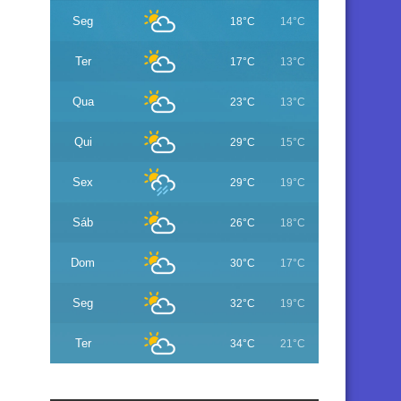
Seg
18°C
14°C
Ter
17°C
13°C
Qua
23°C
13°C
Qui
29°C
15°C
Sex
29°C
19°C
Sáb
26°C
18°C
Dom
30°C
17°C
Seg
32°C
19°C
Ter
34°C
21°C