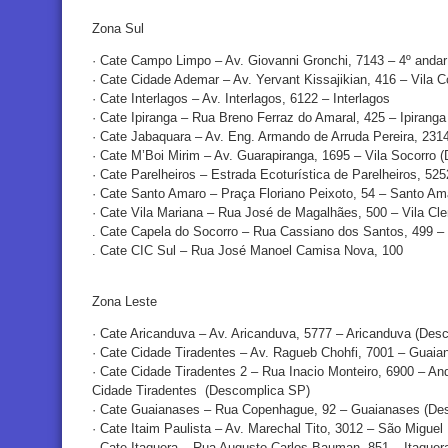
Zona Sul
· Cate Campo Limpo – Av. Giovanni Gronchi, 7143 – 4º andar
· Cate Cidade Ademar – Av. Yervant Kissajikian, 416 – Vila
· Cate Interlagos – Av. Interlagos, 6122 – Interlagos
· Cate Ipiranga – Rua Breno Ferraz do Amaral, 425 – Ipirang
· Cate Jabaquara – Av. Eng. Armando de Arruda Pereira, 23
· Cate M’Boi Mirim – Av. Guarapiranga, 1695 – Vila Socorro
· Cate Parelheiros – Estrada Ecoturística de Parelheiros, 5
· Cate Santo Amaro – Praça Floriano Peixoto, 54 – Santo A
· Cate Vila Mariana – Rua José de Magalhães, 500 – Vila C
. Cate Capela do Socorro – Rua Cassiano dos Santos, 499 – 
. Cate CIC Sul – Rua José Manoel Camisa Nova, 100
Zona Leste
· Cate Aricanduva – Av. Aricanduva, 5777 – Aricanduva (Des
· Cate Cidade Tiradentes – Av. Ragueb Chohfi, 7001 – Guai
· Cate Cidade Tiradentes 2 – Rua Inacio Monteiro, 6900 – An
Cidade Tiradentes (Descomplica SP)
· Cate Guaianases – Rua Copenhague, 92 – Guaianases (De
· Cate Itaim Paulista – Av. Marechal Tito, 3012 – São Migue
· Cate Itaquera – Rua Augusto Carlos Bauman, 851 – Itaquer