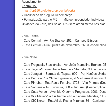
Agendamento
Central 156
https://sp156.prefeitura.sp.
gov.br/portal
• Habilitação do Seguro-Desemprego
• Formalização para o MEI — Microempreendedor Individual
Unidades do Cate, das 8h às 17h (sem atendimento nos dias 1
Zona Central
· Cate Central – Av. Rio Branco, 252 – Campos Elíseos
· Cate Central – Rua Quinze de Novembro, 268 (Descomplic
Zona Norte
· Cate Freguesia/Brasilândia – Av. João Marcelino Branco, 9
· Cate Jaçanã/Tremembé – Rua Luis Stamatis, 300 – Jaçan
· Cate Jaraguá – Estrada de Taipas, 990 – Pq. Nações Unid
· Cate Perus – Rua Ylídio Figueiredo, 285 – Perus (Descomp
· Cate Pirituba – Rua Paula Ferreira, 1708 – Vila Pirituba (D
· Cate Santana – Av. Tucuruvi, 808 – Tucuruvi (Descomplica
· Cate Casa Verde – Avenida Ordem e Progresso, 1001 (Des
· Cate Vila Maria/Vila Guilherme – Rua General Mendes, 111 
· Cate CIC Norte – Rua Ari da Rocha Miranda, 36 – Conjunto 