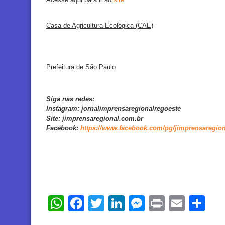
Casa de Agricultura Ecológica (CAE)
Prefeitura de São Paulo
Siga nas redes:
Instagram:
jornalimprensaregionalregoeste
Site:
jimprensaregional.com.br
Facebook
:
https://www.facebook.com/pg/jimprensaregion
WhatsApp
Facebook
Twitter
LinkedIn
Messenger
Print
Email
Sh