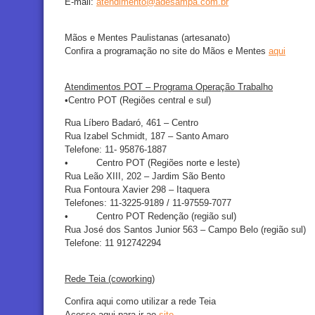
E-mail:
atendimento@adesampa.com.br
Mãos e Mentes Paulistanas (artesanato)
Confira a programação no site do Mãos e Mentes
aqui
Atendimentos POT – Programa Operação Trabalho
•Centro POT (Regiões central e sul)
Rua Líbero Badaró, 461 – Centro
Rua Izabel Schmidt, 187 – Santo Amaro
Telefone: 11- 95876-1887
• Centro POT (Regiões norte e leste)
Rua Leão XIII, 202 – Jardim São Bento
Rua Fontoura Xavier 298 – Itaquera
Telefones: 11-3225-9189 / 11-97559-7077
• Centro POT Redenção (região sul)
Rua José dos Santos Junior 563 – Campo Belo (região sul)
Telefone: 11 912742294
Rede Teia (coworking)
Confira aqui como utilizar a rede Teia
Acesse aqui para ir ao
site