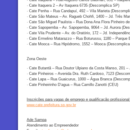
· Cate Itaquera 2 – Av Itaquera 6735 (Descomplica SP)
· Cate Penha – Rua Candapuí, 492 – Vila Marieta (Descompl
· Cate São Mateus – Av. Ragueb Chohfi, 1400 – Jd. Três Ma
· Cate São Miguel Paulista – Rua Dona Ana Flora Pinheiro d
· Cate Sapopemba – Av. Sapopemba, 9064 – Jd. Aurora (De
· Cate Vila Prudente – Av. do Oratório, 172 – Jd. Independê
· Cate Ermelino Matarazzo – Rua Boturussu, 1180 – Parque
· Cate Mooca – Rua Hipódromo, 1552 – Mooca (Descomplica
Zona Oeste
· Cate Butantã – Rua Doutor Ulpiano da Costa Manso, 201 – 
· Cate Pinheiros – Avenida Dra. Ruth Cardoso, 7123 (Descom
· Cate Lapa – Rua Guaicurus, 1000 – Água Branca (Descomp
· Cate Pinheirinho D’agua – Rua Camillo Zanotti (CEU)
Inscrições para vagas de emprego e qualificação profissional
www.cate.prefeitura.sp.gov.br
Ade Sampa
Atendimento ao Empreendedor