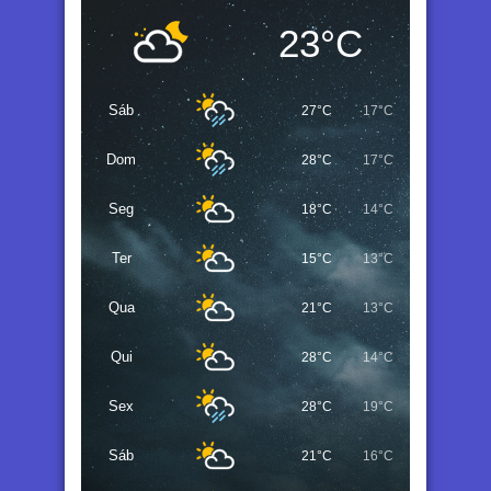
23°C
Sáb
27°C
17°C
Dom
28°C
17°C
Seg
18°C
14°C
Ter
15°C
13°C
Qua
21°C
13°C
Qui
28°C
14°C
Sex
28°C
19°C
Sáb
21°C
16°C