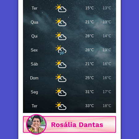
Ter
15°C
13°C
Qua
21°C
13°C
Qui
28°C
14°C
Sex
28°C
19°C
Sáb
21°C
16°C
Dom
25°C
16°C
Seg
31°C
17°C
Ter
33°C
18°C