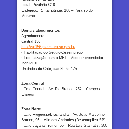
Local: Pavilhão G10
Endereço: R. Itamotinga, 100 – Paraíso do
Morumbi
Demais atendimentos
Agendamento
Central 156
http://sp156.prefeitura.sp.
gov.br/
• Habilitação do Seguro-Desemprego
• Formalização para o MEI – Microempreendedor
Individual
Unidades do Cate, das 8h às 17h
Zona Central
· Cate Central – Av. Rio Branco, 252 – Campos
Elíseos
Zona Norte
· Cate Freguesia/Brasilândia – Av. João Marcelino
Branco, 95 – Vila dos Andrades (Descomplica SP)
· Cate Jaçanã/Tremembé – Rua Luis Stamatis, 300