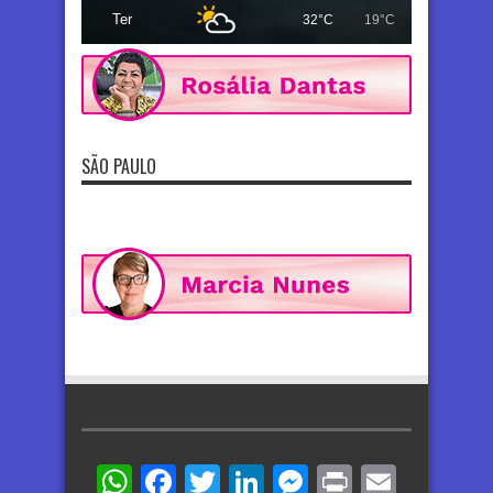
Ter
32°C
19°C
SÃO PAULO
WhatsApp
Facebook
Twitter
LinkedIn
Messenger
Print
Email