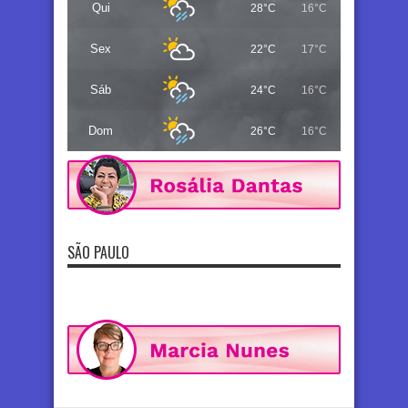
Qui
28°C
16°C
Sex
22°C
17°C
Sáb
24°C
16°C
Dom
26°C
16°C
SÃO PAULO