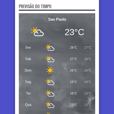
PREVISÃO DO TEMPO
Sao Paulo
23°C
Sex
28°C
17°C
Sáb
27°C
16°C
Dom
26°C
16°C
Seg
16°C
14°C
Ter
16°C
13°C
Qua
23°C
13°C