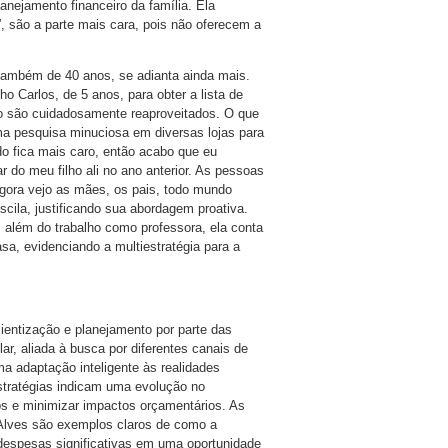
nejamento financeiro da família. Ela
”, são a parte mais cara, pois não oferecem a
 também de 40 anos, se adianta ainda mais.
ho Carlos, de 5 anos, para obter a lista de
ojo são cuidadosamente reaproveitados. O que
a pesquisa minuciosa em diversas lojas para
do fica mais caro, então acabo que eu
r do meu filho ali no ano anterior. As pessoas
 agora vejo as mães, os pais, todo mundo
scila, justificando sua abordagem proativa.
, além do trabalho como professora, ela conta
sa, evidenciando a multiestratégia para a
ientização e planejamento por parte das
lar, aliada à busca por diferentes canais de
ma adaptação inteligente às realidades
tratégias indicam uma evolução no
s e minimizar impactos orçamentários. As
a Alves são exemplos claros de como a
despesas significativas em uma oportunidade