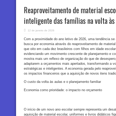
Reaproveitamento de material escol
inteligente das famílias na volta às
12 de janeiro de 2026
Com a proximidade do ano letivo de 2026, uma tendência se co
busca por economia através do reaproveitamento de material
que oito em cada dez brasileiros com filhos em idade escolar p
evidenciando um movimento crescente de planejamento e cons
mostra mais um reflexo de organização do que de desespero, 
adaptarem a orçamentos mais apertados, transformando a vo
estratégicas e inteligentes. A economia gerada pelo reaprovei
os impactos financeiros que a aquisição de novos itens tradi
O custo da volta às aulas e o planejamento familiar
Economia como prioridade: o impacto no orçamento
O início de um novo ano escolar sempre representa um desafio
aquisição de material escolar, uniformes e livros didáticos fi