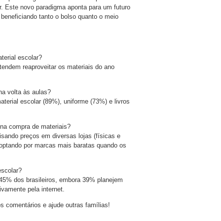
iar. Este novo paradigma aponta para um futuro
beneficiando tanto o bolso quanto o meio
terial escolar?
etendem reaproveitar os materiais do ano
na volta às aulas?
erial escolar (89%), uniforme (73%) e livros
 na compra de materiais?
isando preços em diversas lojas (físicas e
optando por marcas mais baratas quando os
escolar?
a 45% dos brasileiros, embora 39% planejem
amente pela internet.
s comentários e ajude outras famílias!