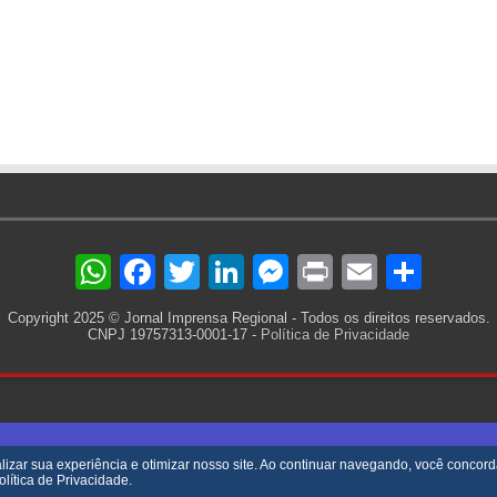
are
WhatsApp
Facebook
Twitter
LinkedIn
Messenger
Print
Email
Sha
Copyright 2025 © Jornal Imprensa Regional - Todos os direitos reservados.
CNPJ 19757313-0001-17 -
Política de Privacidade
lizar sua experiência e otimizar nosso site. Ao continuar navegando, você concor
olítica de Privacidade
.