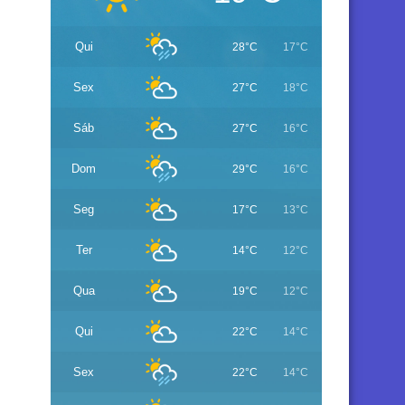
Qui
28°C
17°C
Sex
27°C
18°C
Sáb
27°C
16°C
Dom
29°C
16°C
Seg
17°C
13°C
Ter
14°C
12°C
Qua
19°C
12°C
Qui
22°C
14°C
Sex
22°C
14°C