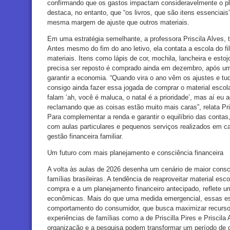
confirmando que os gastos impactam consideravelmente o pla
destaca, no entanto, que “os livros, que são itens essenciais
mesma margem de ajuste que outros materiais.
Em uma estratégia semelhante, a professora Priscila Alves,
Antes mesmo do fim do ano letivo, ela contata a escola do fil
materiais. Itens como lápis de cor, mochila, lancheira e est
precisa ser reposto é comprado ainda em dezembro, após um
garantir a economia. “Quando vira o ano vêm os ajustes e tu
consigo ainda fazer essa jogada de comprar o material escola
falam ‘ah, você é maluca, o natal é a prioridade’, mas aí eu
reclamando que as coisas estão muito mais caras”, relata Pri
Para complementar a renda e garantir o equilíbrio das contas
com aulas particulares e pequenos serviços realizados em ca
gestão financeira familiar.
Um futuro com mais planejamento e consciência financeira
A volta às aulas de 2026 desenha um cenário de maior consc
famílias brasileiras. A tendência de reaproveitar material esco
compra e a um planejamento financeiro antecipado, reflete u
econômicas. Mais do que uma medida emergencial, essas es
comportamento do consumidor, que busca maximizar recurso
experiências de famílias como a de Priscilla Pires e Priscil
organização e a pesquisa podem transformar um período de 