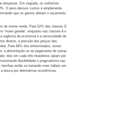
de despesas. Em seguida, os uniformes
 69%. O peso desses custos é amplamente
firmando que os gastos afetam o orçamento
res de menor renda. Para 52% das classes D
omo “muito grande”, enquanto nas classes A e
a a urgência da economia e a necessidade de
stos diretos, a pressão dos preços dos
iliar. Para 84% dos entrevistados, esses
er, à alimentação ou ao pagamento de outras
do, dois em cada três brasileiros optam por
monstrando flexibilidade e pragmatismo nas
s famílias estão se tornando mais hábeis em
e a busca por alternativas econômicas.