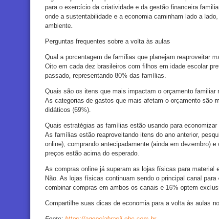
para o exercício da criatividade e da gestão financeira famil
onde a sustentabilidade e a economia caminham lado a lado, 
ambiente.
Perguntas frequentes sobre a volta às aulas
Qual a porcentagem de famílias que planejam reaproveitar ma
Oito em cada dez brasileiros com filhos em idade escolar pr
passado, representando 80% das famílias.
Quais são os itens que mais impactam o orçamento familiar 
As categorias de gastos que mais afetam o orçamento são mat
didáticos (69%).
Quais estratégias as famílias estão usando para economizar
As famílias estão reaproveitando itens do ano anterior, pesqu
online), comprando antecipadamente (ainda em dezembro) e 
preços estão acima do esperado.
As compras online já superam as lojas físicas para material 
Não. As lojas físicas continuam sendo o principal canal par
combinar compras em ambos os canais e 16% optem exclusiv
Compartilhe suas dicas de economia para a volta às aulas no
Fonte:
https://agenciabrasil.ebc.com.br