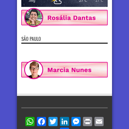
Seg
27°C
17°C
SÃO PAULO
WhatsApp
Facebook
Twitter
LinkedIn
Messenger
Print
Email