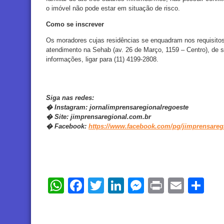
o imóvel não pode estar em situação de risco.
Como se inscrever
Os moradores cujas residências se enquadram nos requisitos
atendimento na Sehab (av. 26 de Março, 1159 – Centro), de 
informações, ligar para (11) 4199-2808.
Siga nas redes:
�
Instagram:
jornalimprensaregionalregoeste
�
Site:
jimprensaregional.com.br
�
Facebook
:
https://www.facebook.com/pg/jimprensareg
WhatsApp
Facebook
Twitter
LinkedIn
Messenger
Print
Email
Sh