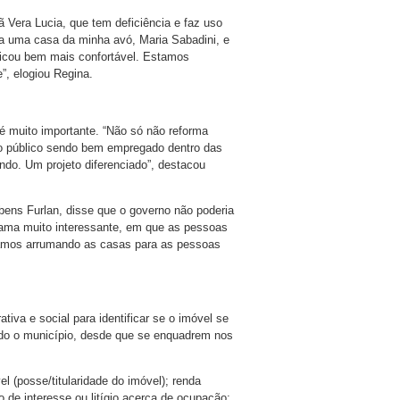
ã Vera Lucia, que tem deficiência e faz uso
ra uma casa da minha avó, Maria Sabadini, e
icou bem mais confortável. Estamos
”, elogiou Regina.
 é muito importante. “Não só não reforma
ro público sendo bem empregado dentro das
do. Um projeto diferenciado”, destacou
ubens Furlan, disse que o governo não poderia
grama muito interessante, em que as pessoas
Vamos arrumando as casas para as pessoas
iva e social para identificar se o imóvel se
do o município, desde que se enquadrem nos
l (posse/titularidade do imóvel); renda
o de interesse ou litígio acerca de ocupação;