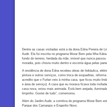
Dentre as casas visitadas está a da dona Edna Pereira de L
Audir. Ela foi inscrita no programa Morar Bem pela filha Ká
fundo do terreno, herdada da mãe, imóvel que nunca passou
moradia, pois chovia muito dentro e escorria água pelas pare
A residência de dona Edna recebeu obras de hidráulica, elétr
pintura e outros serviços, como troca de esquadrias, reforma
acredito que o Furlan veio à minha casa, que ficou muito lind
e área de serviço). A casa que eu morava ficava toda mofada
casa nova, estou mais animada. Está bem arejada, iluminada 
limpinho. Gostei de tudo”, comemorou.
Além do Jardim Audir, a comitiva do programa Morar Bem es
Parque dos Camargos e Engenho Novo.