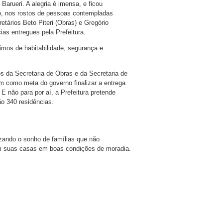
arueri. A alegria é imensa, e ficou
ro, nos rostos de pessoas contempladas
retários Beto Piteri (Obras) e Gregório
ias entregues pela Prefeitura.
imos de habitabilidade, segurança e
s da Secretaria de Obras e da Secretaria de
m como meta do governo finalizar a entrega
E não para por aí, a Prefeitura pretende
ão 340 residências.
zando o sonho de famílias que não
m suas casas em boas condições de moradia.