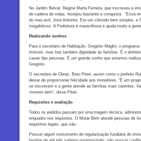
No Jardim Belval, Regina Marta Ferreira, que inscreveu a irm
de cadeira de rodas, festejou bastante a conquista. “Essa e
do meu avô, José Antonini. Era um cômodo bem simples, e f
megafelizes. A Prefeitura é maravilhosa e ajuda muito a gente
Realizando sonhos
Para o secretário de Habitação, Gregório Maglio, o programa
imóveis, mas traz também dignidade às famílias. É o dinhei
casas das pessoas. É um grande sonho que estamos realizan
Gregório.
O secretário de Obras, Beto Piteri, assim como o prefeito R
deixar de proporcionar felicidade aos moradores. “É um pro
se inscrevem e a gente atende as famílias mais carentes. 
viverem bem”, disse Piteri.
Requisitos e avaliação
Todos os pedidos passam por uma triagem técnica, administrat
enquadra nos requisitos. O Morar Bem atende pessoas de to
requisitos legais, que são:
Possuir algum instrumento de regularização fundiária do imóve
familiar de até três salários-mínimos/mês; não possuir conflit