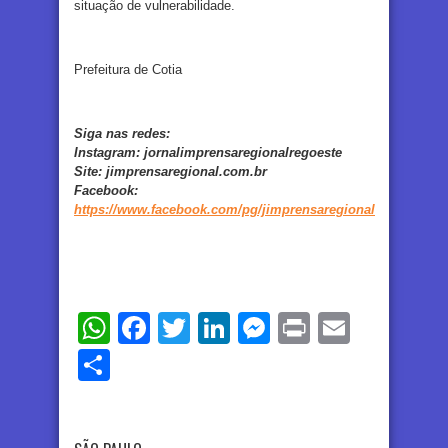
situação de vulnerabilidade.
Prefeitura de Cotia
Siga nas redes:
Instagram:
jornalimprensaregionalregoeste
Site:
jimprensaregional.com.br
Facebook
:
https://www.facebook.com/pg/jimprensaregional
WhatsApp
Facebook
Twitter
LinkedIn
Messenger
Print
Email
Share