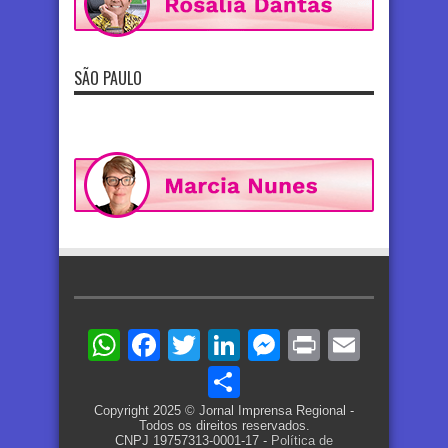
SÃO PAULO
WhatsApp
Facebook
Twitter
LinkedIn
Messenger
Print
Email
Share
Copyright 2025 © Jornal Imprensa Regional -
Todos os direitos reservados.
CNPJ 19757313-0001-17 -
Política de