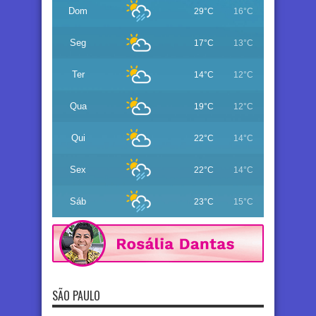
Dom
29°C
16°C
Seg
17°C
13°C
Ter
14°C
12°C
Qua
19°C
12°C
Qui
22°C
14°C
Sex
22°C
14°C
Sáb
23°C
15°C
SÃO PAULO