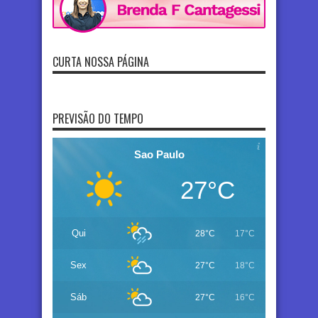
CURTA NOSSA PÁGINA
PREVISÃO DO TEMPO
Sao Paulo
27°C
Qui
28°C
17°C
Sex
27°C
18°C
Sáb
27°C
16°C