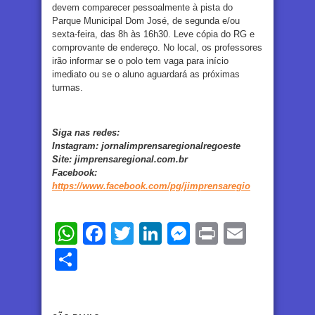
devem comparecer pessoalmente à pista do
Parque Municipal Dom José, de segunda e/ou
sexta-feira, das 8h às 16h30. Leve cópia do RG e
comprovante de endereço. No local, os professores
irão informar se o polo tem vaga para início
imediato ou se o aluno aguardará as próximas
turmas.
Siga nas redes:
Instagram:
jornalimprensaregionalregoeste
Site:
jimprensaregional.com.br
Facebook
:
https://www.facebook.com/pg/jimprensaregio
WhatsApp
Facebook
Twitter
LinkedIn
Messenger
Print
Email
Share