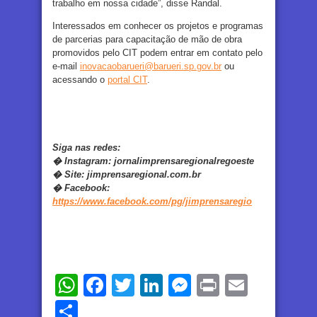
trabalho em nossa cidade”, disse Randal.
Interessados em conhecer os projetos e programas
de parcerias para capacitação de mão de obra
promovidos pelo CIT podem entrar em contato pelo
e-mail
inovacaobarueri@barueri.sp.gov.br
ou
acessando o
portal CIT
.
Siga nas redes:
�
Instagram:
jornalimprensaregionalregoeste
�
Site:
jimprensaregional.com.br
�
Facebook
:
https://www.facebook.com/pg/jimprensaregio
WhatsApp
Facebook
Twitter
LinkedIn
Messenger
Print
Email
Share