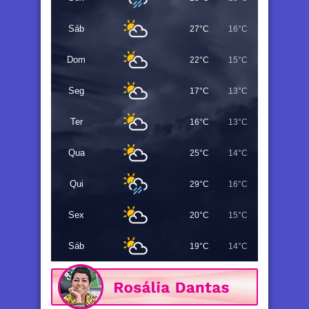
Sáb
27°C
16°C
Dom
22°C
15°C
Seg
17°C
13°C
Ter
16°C
13°C
Qua
25°C
14°C
Qui
29°C
16°C
Sex
20°C
15°C
Sáb
19°C
14°C