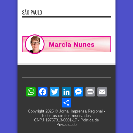
SÃO PAULO
WhatsApp
Facebook
Twitter
LinkedIn
Messenger
Print
Email
Share
Copyright 2025 © Jornal Imprensa Regional -
Todos os direitos reservados.
CNPJ 19757313-0001-17 -
Política de
Privacidade