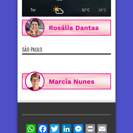
Ter
32°C
18°C
SÃO PAULO
WhatsApp
Facebook
Twitter
LinkedIn
Messenger
Print
Email