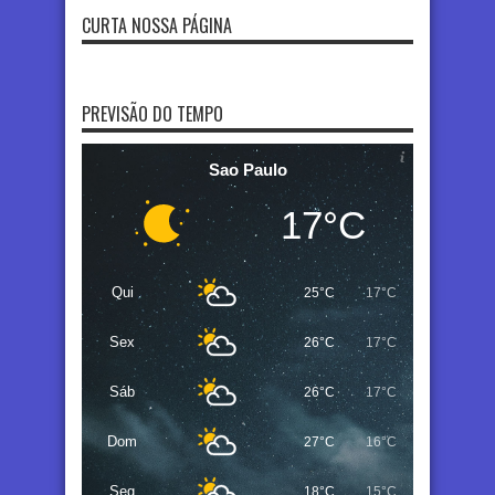
CURTA NOSSA PÁGINA
PREVISÃO DO TEMPO
Sao Paulo
17°C
Qui
25°C
17°C
Sex
26°C
17°C
Sáb
26°C
17°C
Dom
27°C
16°C
Seg
18°C
15°C