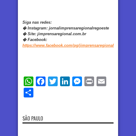
Siga nas redes:
�
Instagram:
jornalimprensaregionalregoeste
�
Site:
jimprensaregional.com.br
�
Facebook
:
https://www.facebook.com/pg/jimprensaregional
WhatsApp
Facebook
Twitter
LinkedIn
Messenger
Print
Email
Share
SÃO PAULO