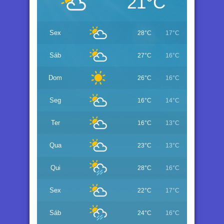
21°C
Sex
28°C
17°C
Sáb
27°C
16°C
Dom
26°C
16°C
Seg
16°C
14°C
Ter
16°C
13°C
Qua
23°C
13°C
Qui
28°C
16°C
Sex
22°C
17°C
Sáb
24°C
16°C