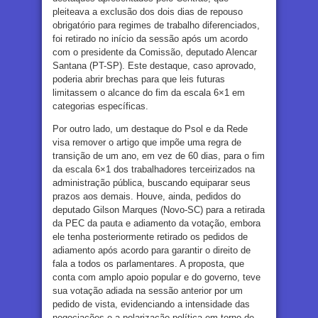
pleiteava a exclusão dos dois dias de repouso
obrigatório para regimes de trabalho diferenciados,
foi retirado no início da sessão após um acordo
com o presidente da Comissão, deputado Alencar
Santana (PT-SP). Este destaque, caso aprovado,
poderia abrir brechas para que leis futuras
limitassem o alcance do fim da escala 6×1 em
categorias específicas.
Por outro lado, um destaque do Psol e da Rede
visa remover o artigo que impõe uma regra de
transição de um ano, em vez de 60 dias, para o fim
da escala 6×1 dos trabalhadores terceirizados na
administração pública, buscando equiparar seus
prazos aos demais. Houve, ainda, pedidos do
deputado Gilson Marques (Novo-SC) para a retirada
da PEC da pauta e adiamento da votação, embora
ele tenha posteriormente retirado os pedidos de
adiamento após acordo para garantir o direito de
fala a todos os parlamentares. A proposta, que
conta com amplo apoio popular e do governo, teve
sua votação adiada na sessão anterior por um
pedido de vista, evidenciando a intensidade das
negociações e a polarização política em torno de