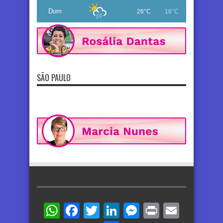
Dom
26°C
16°C
SÃO PAULO
WhatsApp
Facebook
Twitter
LinkedIn
Messenger
Print
Email