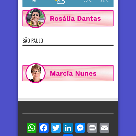
Ter
33°C
21°C
SÃO PAULO
WhatsApp
Facebook
Twitter
LinkedIn
Messenger
Print
Email