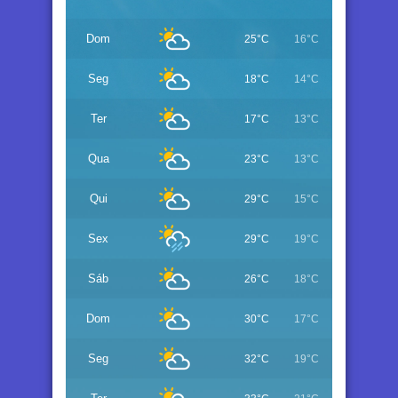
Dom
25°C
16°C
Seg
18°C
14°C
Ter
17°C
13°C
Qua
23°C
13°C
Qui
29°C
15°C
Sex
29°C
19°C
Sáb
26°C
18°C
Dom
30°C
17°C
Seg
32°C
19°C