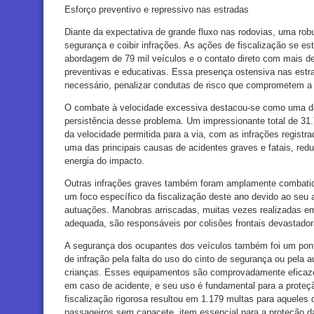
Esforço preventivo e repressivo nas estradas
Diante da expectativa de grande fluxo nas rodovias, uma robus
segurança e coibir infrações. As ações de fiscalização se est
abordagem de 79 mil veículos e o contato direto com mais d
preventivas e educativas. Essa presença ostensiva nas estr
necessário, penalizar condutas de risco que comprometem a 
O combate à velocidade excessiva destacou-se como uma das
persistência desse problema. Um impressionante total de 31.
da velocidade permitida para a via, com as infrações registrad
uma das principais causas de acidentes graves e fatais, re
energia do impacto.
Outras infrações graves também foram amplamente combatida
um foco específico da fiscalização deste ano devido ao seu a
autuações. Manobras arriscadas, muitas vezes realizadas em 
adequada, são responsáveis por colisões frontais devastador
A segurança dos ocupantes dos veículos também foi um pont
de infração pela falta do uso do cinto de segurança ou pela a
crianças. Esses equipamentos são comprovadamente eficaze
em caso de acidente, e seu uso é fundamental para a proteçã
fiscalização rigorosa resultou em 1.179 multas para aquele
passageiros sem capacete, item essencial para a proteção 