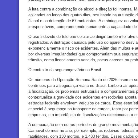
A luta contra a combinação de álcool e direção foi intensa. 
aplicados ao longo dos quatro dias, resultando na autuação de
álcool e na detenção de 67 motoristas. A embriaguez ao vol
irresponsáveis, comprometendo seriamente a capacidade de j
O uso indevido do telefone celular ao dirigir também foi alvo
registrados. A distração causada pelo uso do aparelho desvi
exponencialmente o risco de acidentes. Além das multas e a
por diversas irregularidades que comprometiam sua seguran
trânsito, como licenciamento vencido, pneus carecas ou pr
O contexto da segurança viária no Brasil
Os números da Operação Semana Santa de 2026 inserem-se
contínuos para a segurança viária no Brasil. Embora as oper
a fiscalização, os problemas estruturais e comportamentais 
contextualiza a gravidade dos acidentes em rodovias aponta
estradas federais envolvem veículos de carga. Essa estatíst
especial à segurança no transporte de cargas, tanto por part
empresas, e a importância de fiscalizações direcionadas a 
A comparação com outros períodos de grande movimentação 
Carnaval do mesmo ano, por exemplo, as rodovias federais 
fatalidades, com 130 mortos, e 1.480 feridos. Esses dados 