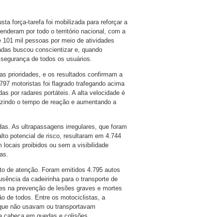
ta força-tarefa foi mobilizada para reforçar a
enderam por todo o território nacional, com a
e 101 mil pessoas por meio de atividades
adas buscou conscientizar e, quando
segurança de todos os usuários.
 prioridades, e os resultados confirmam a
797 motoristas foi flagrado trafegando acima
as por radares portáteis. A alta velocidade é
duzindo o tempo de reação e aumentando a
s. As ultrapassagens irregulares, que foram
lto potencial de risco, resultaram em 4.744
locais proibidos ou sem a visibilidade
as.
o de atenção. Foram emitidos 4.795 autos
usência da cadeirinha para o transporte de
s na prevenção de lesões graves e mortes
o de todos. Entre os motociclistas, a
s que não usavam ou transportavam
da cabeça em quedas e colisões.