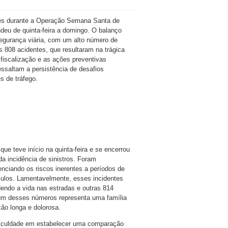
ntes durante a Operação Semana Santa de
deu de quinta-feira a domingo. O balanço
egurança viária, com um alto número de
s 808 acidentes, que resultaram na trágica
 fiscalização e as ações preventivas
ssaltam a persistência de desafios
 de tráfego.
e teve início na quinta-feira e se encerrou
da incidência de sinistros. Foram
nciando os riscos inerentes a períodos de
culos. Lamentavelmente, esses incidentes
endo a vida nas estradas e outras 814
 um desses números representa uma família
ão longa e dolorosa.
ficuldade em estabelecer uma comparação