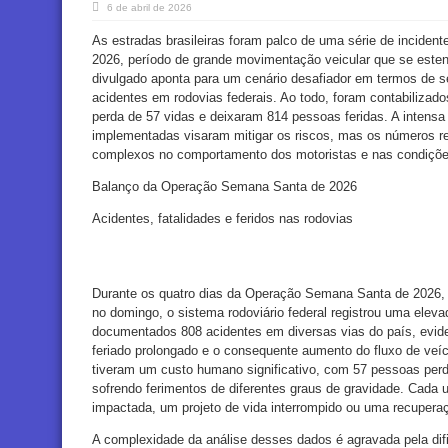
6 de abril de 2026
As estradas brasileiras foram palco de uma série de incide
2026, período de grande movimentação veicular que se esten
divulgado aponta para um cenário desafiador em termos de s
acidentes em rodovias federais. Ao todo, foram contabilizado
perda de 57 vidas e deixaram 814 pessoas feridas. A intensa
implementadas visaram mitigar os riscos, mas os números re
complexos no comportamento dos motoristas e nas condições
Balanço da Operação Semana Santa de 2026
Acidentes, fatalidades e feridos nas rodovias
Durante os quatro dias da Operação Semana Santa de 2026, qu
no domingo, o sistema rodoviário federal registrou uma eleva
documentados 808 acidentes em diversas vias do país, evide
feriado prolongado e o consequente aumento do fluxo de veí
tiveram um custo humano significativo, com 57 pessoas perd
sofrendo ferimentos de diferentes graus de gravidade. Cada
impactada, um projeto de vida interrompido ou uma recuperaç
A complexidade da análise desses dados é agravada pela di