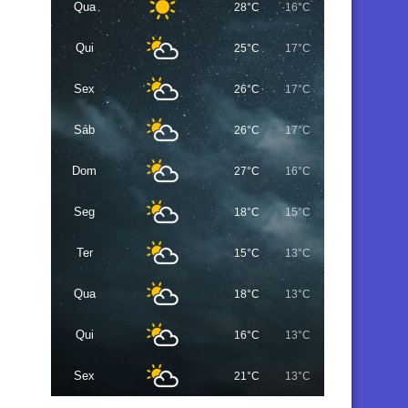
Qua
28°C
16°C
Qui
25°C
17°C
Sex
26°C
17°C
Sáb
26°C
17°C
Dom
27°C
16°C
Seg
18°C
15°C
Ter
15°C
13°C
Qua
18°C
13°C
Qui
16°C
13°C
Sex
21°C
13°C