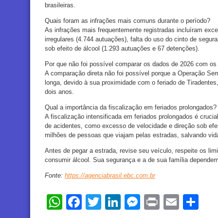
brasileiras.
Quais foram as infrações mais comuns durante o período?
As infrações mais frequentemente registradas incluíram exce
irregulares (4.744 autuações), falta do uso do cinto de seguran
sob efeito de álcool (1.293 autuações e 67 detenções).
Por que não foi possível comparar os dados de 2026 com os
A comparação direta não foi possível porque a Operação S
longa, devido à sua proximidade com o feriado de Tiradentes,
dois anos.
Qual a importância da fiscalização em feriados prolongados?
A fiscalização intensificada em feriados prolongados é crucia
de acidentes, como excesso de velocidade e direção sob efei
milhões de pessoas que viajam pelas estradas, salvando vid
Antes de pegar a estrada, revise seu veículo, respeite os limi
consumir álcool. Sua segurança e a de sua família depende
Fonte:
https://agenciabrasil.ebc.com.br
WhatsApp
Facebook
Twitter
LinkedIn
Messenger
Print
Email
Sh