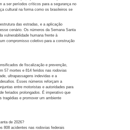
m a ser períodos críticos para a segurança no
a cultural na forma como os brasileiros se
estrutura das estradas, e a aplicação
ter esse cenário. Os números da Semana Santa
a vulnerabilidade humana frente à
ndo um compromisso coletivo para a construção
sificados de fiscalização e prevenção,
em 57 mortes e 814 feridos nas rodovias
dade, ultrapassagens indevidas e a
 desafios. Esses números reforçam a
juntas entre motoristas e autoridades para
de feriados prolongados. É imperativo que
as tragédias e promover um ambiente
Santa de 2026?
s 808 acidentes nas rodovias federais