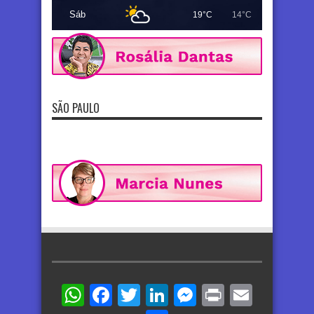
Sáb
19°C
14°C
SÃO PAULO
WhatsApp
Facebook
Twitter
LinkedIn
Messenger
Print
Email