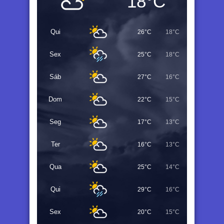
18°C
Qui
26°C
18°C
Sex
25°C
18°C
Sáb
27°C
16°C
Dom
22°C
15°C
Seg
17°C
13°C
Ter
16°C
13°C
Qua
25°C
14°C
Qui
29°C
16°C
Sex
20°C
15°C