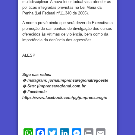
multidisciplinar. A nova lei estadual visa atender as
políticas integradas previstas na Lei Maria da
Penha (Lei Federal nº11.340 de 2006).
A norma prevê ainda que será dever do Executivo a
promoção de campanhas de divulgação dos cursos
oferecidos às vítimas de violência, bem como da
importância da denúncia das agressões.
ALESP
Siga nas redes:
�
Instagram:
jornalimprensaregionalregoeste
�
Site:
jimprensaregional.com.br
�
Facebook
:
https://www.facebook.com/pg/jimprensaregio
WhatsApp
Facebook
Twitter
LinkedIn
Messenger
Print
Email