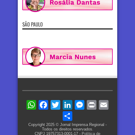
SÃO PAULO
WhatsApp
Facebook
Twitter
LinkedIn
Messenger
Print
Email
Share
Copyright 2025 © Jornal Imprensa Regional -
Todos os direitos reservados.
CNPJ 19757313-0001-17 -
Política de