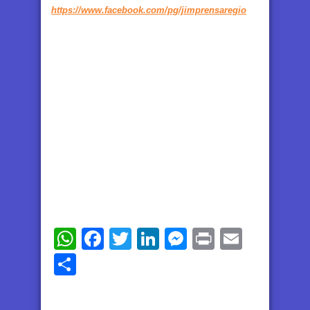
https://www.facebook.com/pg/jimprensaregio
WhatsApp
Facebook
Twitter
LinkedIn
Messenger
Print
Email
Share