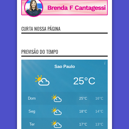
CURTA NOSSA PÁGINA
PREVISÃO DO TEMPO
Sao Paulo
25°C
Dom
25°C
16°C
Seg
18°C
14°C
Ter
17°C
13°C