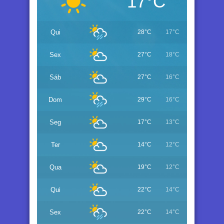
17°C
Qui
28°C
17°C
Sex
27°C
18°C
Sáb
27°C
16°C
Dom
29°C
16°C
Seg
17°C
13°C
Ter
14°C
12°C
Qua
19°C
12°C
Qui
22°C
14°C
Sex
22°C
14°C