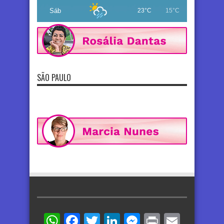
Sáb
23°C
15°C
SÃO PAULO
WhatsApp
Facebook
Twitter
LinkedIn
Messenger
Print
Email