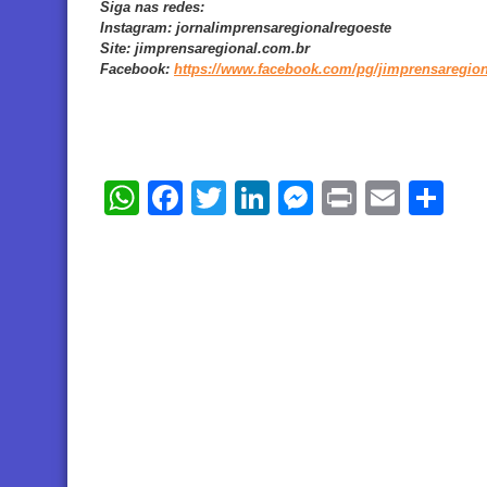
Siga nas redes:
Instagram:
jornalimprensaregionalregoeste
Site:
jimprensaregional.com.br
Facebook
:
https://www.facebook.com/pg/jimprensaregion
WhatsApp
Facebook
Twitter
LinkedIn
Messenger
Print
Email
Sh