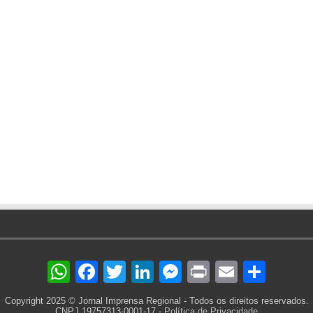
WhatsApp
Facebook
Twitter
LinkedIn
Messenger
Print
Email
Sha
Copyright 2025 © Jornal Imprensa Regional - Todos os direitos reservados.
CNPJ 19757313-0001-17 -
Política de Privacidade