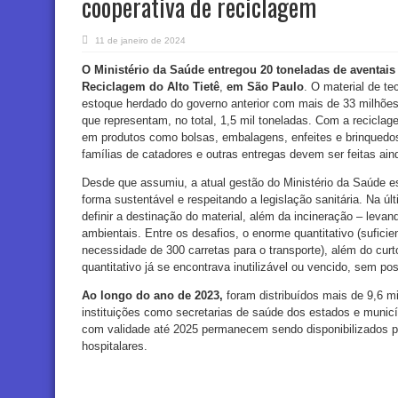
cooperativa de reciclagem
11 de janeiro de 2024
O Ministério da Saúde entregou 20 toneladas de aventais
Reciclagem do Alto Tietê
,
em São Paulo
. O material de te
estoque herdado do governo anterior com mais de 33 milhões
que representam, no total, 1,5 mil toneladas. Com a recicla
em produtos como bolsas, embalagens, enfeites e brinquedos
famílias de catadores e outras entregas devem ser feitas ai
Desde que assumiu, a atual gestão do Ministério da Saúde e
forma sustentável e respeitando a legislação sanitária. Na ú
definir a destinação do material, além da incineração – leva
ambientais. Entre os desafios, o enorme quantitativo (suficie
necessidade de 300 carretas para o transporte), além do curt
quantitativo já se encontrava inutilizável ou vencido, sem pos
Ao longo do ano de 2023,
foram distribuídos mais de 9,6 m
instituições como secretarias de saúde dos estados e municíp
com validade até 2025 permanecem sendo disponibilizados pr
hospitalares.