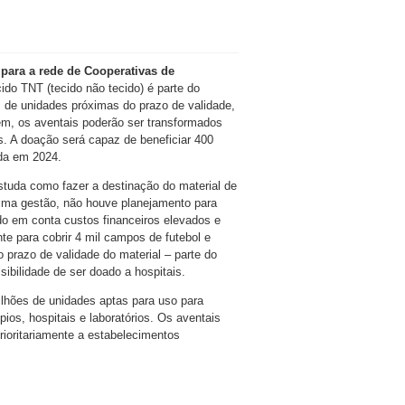
 para a rede de Cooperativas de
cido TNT (tecido não tecido) é parte do
 de unidades próximas do prazo de validade,
gem, os aventais poderão ser transformados
. A doação será capaz de beneficiar 400
nda em 2024.
studa como fazer a destinação do material de
ltima gestão, não houve planejamento para
ndo em conta custos financeiros elevados e
nte para cobrir 4 mil campos de futebol e
o prazo de validade do material – parte do
sibilidade de ser doado a hospitais.
ilhões de unidades aptas para uso para
ios, hospitais e laboratórios. Os aventais
ioritariamente a estabelecimentos