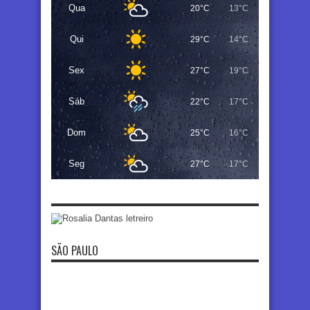
Qua
20°C
13°C
Qui
29°C
14°C
Sex
27°C
19°C
Sáb
22°C
17°C
Dom
25°C
16°C
Seg
27°C
17°C
SÃO PAULO