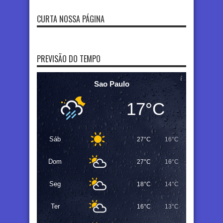
CURTA NOSSA PÁGINA
PREVISÃO DO TEMPO
Sao Paulo
17°C
Sáb
27°C
16°C
Dom
27°C
16°C
Seg
18°C
14°C
Ter
16°C
13°C