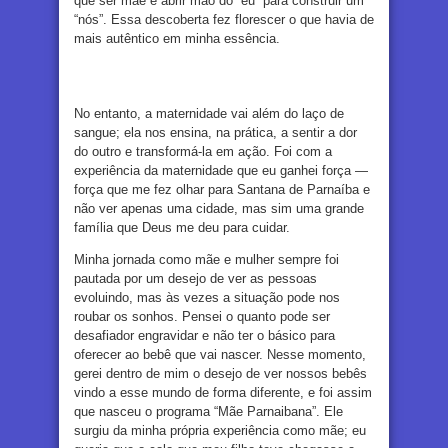
que ser mãe é abrir mão do “eu” para construir um
“nós”. Essa descoberta fez florescer o que havia de
mais autêntico em minha essência.
No entanto, a maternidade vai além do laço de
sangue; ela nos ensina, na prática, a sentir a dor
do outro e transformá-la em ação. Foi com a
experiência da maternidade que eu ganhei força —
força que me fez olhar para Santana de Parnaíba e
não ver apenas uma cidade, mas sim uma grande
família que Deus me deu para cuidar.
Minha jornada como mãe e mulher sempre foi
pautada por um desejo de ver as pessoas
evoluindo, mas às vezes a situação pode nos
roubar os sonhos. Pensei o quanto pode ser
desafiador engravidar e não ter o básico para
oferecer ao bebê que vai nascer. Nesse momento,
gerei dentro de mim o desejo de ver nossos bebês
vindo a esse mundo de forma diferente, e foi assim
que nasceu o programa “Mãe Parnaibana”. Ele
surgiu da minha própria experiência como mãe; eu