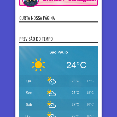
CURTA NOSSA PÁGINA
PREVISÃO DO TEMPO
Sao Paulo
24°C
Qui
28°C
17°C
Sex
27°C
18°C
Sáb
27°C
16°C
Dom
29°C
16°C