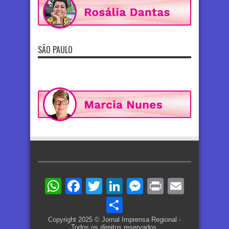
SÃO PAULO
WhatsApp
Facebook
Twitter
LinkedIn
Messenger
Print
Email
Share
Copyright 2025 © Jornal Imprensa Regional -
Todos os direitos reservados.