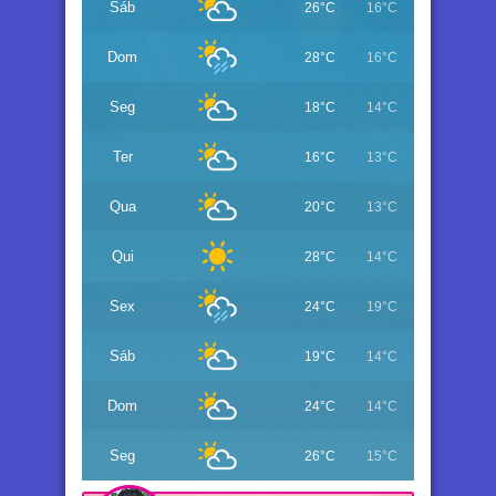
Sáb
26°C
16°C
Dom
28°C
16°C
Seg
18°C
14°C
Ter
16°C
13°C
Qua
20°C
13°C
Qui
28°C
14°C
Sex
24°C
19°C
Sáb
19°C
14°C
Dom
24°C
14°C
Seg
26°C
15°C